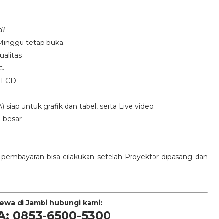
a?
 Minggu tetap buka.
ualitas
c.
e LCD
 siap untuk grafik dan tabel, serta Live video.
 besar.
a, pembayaran bisa dilakukan setelah Proyektor dipasang dan
sewa di Jambi hubungi kami:
A: 0853-6500-5300